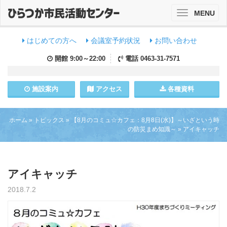
MENU
Toggle
navigation
はじめての方へ
会議室予約状況
お問い合わせ
開館
9:00～22:00
電話
0463-31-7571
施設
案内
アクセス
各種資料
ホーム
»
トピックス
»
【8月のコミュ☆カフェ：8月8日(水)】～いざという時
の防災まめ知識～
»
アイキャッチ
アイキャッチ
2018.7.2