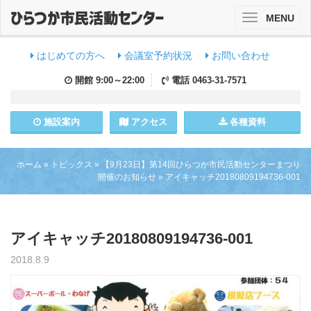
MENU
Toggle
navigation
はじめての方へ
会議室予約状況
お問い合わせ
開館
9:00～22:00
電話
0463-31-7571
施設
案内
アクセス
各種資料
ホーム
»
トピックス
»
【9月23日】第14回ひらつか市民活動センターまつり
開催のお知らせ
»
アイキャッチ20180809194736-001
アイキャッチ20180809194736-001
2018.8.9