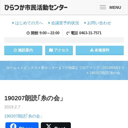
MENU
Toggle
navigation
はじめての方へ
会議室予約状況
お問い合わせ
開館
9:00～22:00
電話
0463-31-7571
施設
案内
アクセス
各種資料
ホーム
»
トピックス
»
新センターまでの地図とフロアマップ（2019/04/01~)
»
190207朗読｢糸の会」
190207朗読｢糸の会」
2019.2.7
190207朗読｢糸の会」