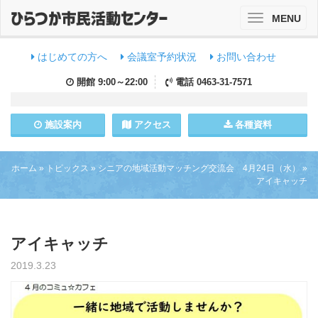
MENU
Toggle
navigation
はじめての方へ
会議室予約状況
お問い合わせ
開館
9:00～22:00
電話
0463-31-7571
施設
案内
アクセス
各種資料
ホーム
»
トピックス
»
シニアの地域活動マッチング交流会 4月24日（水）
»
アイキャッチ
アイキャッチ
2019.3.23