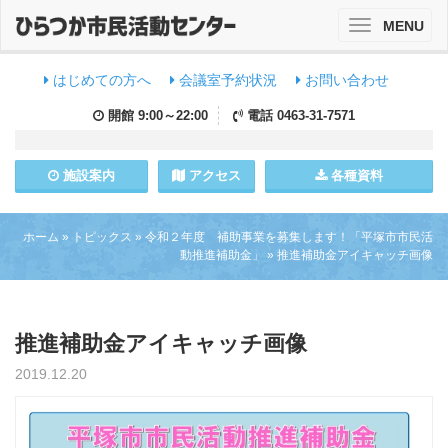
MENU
Toggle
navigation
はじめての方へ
会議室予約状況
お問い合わせ
開館
9:00～22:00
電話
0463-31-7571
施設
案内
アクセス
各種資料
ホーム
»
トピックス
»
令和２年度 補助事業を募集します！「平塚市市民活
動推進補助金」
»
推進補助金アイキャッチ画像
推進補助金アイキャッチ画像
2019.12.20