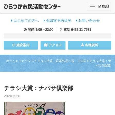
MENU
Toggle
navigation
はじめての方へ
会議室予約状況
お問い合わせ
開館
9:00～22:00
電話
0463-31-7571
施設
案内
アクセス
各種資料
ホーム
»
トピックス
»
チラシ大賞、応募作品一覧 その➀
»
チラシ大賞：ナ
パサ倶楽部
チラシ大賞：ナパサ倶楽部
2020.3.20