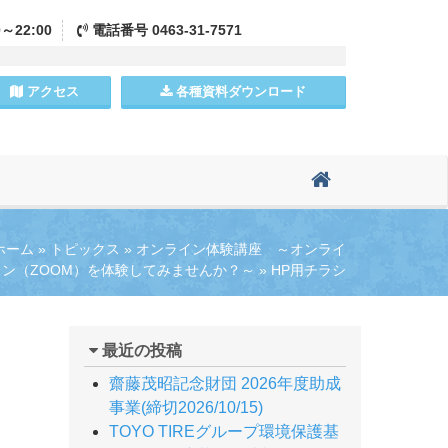
0～22:00
電話
番号
0463-31-7571
アクセス
各種資料
ダウンロード
ホーム
»
トピックス
»
オンライン体験講座 ～オンライ
ン（ZOOM）を体験してみませんか？～
»
HP用チラシ
最近の投稿
齋藤茂昭記念財団 2026年度助成
事業(締切2026/10/15)
TOYO TIREグループ環境保護基