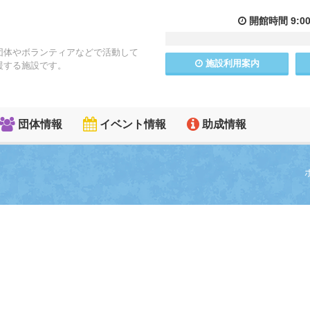
開館
時間
9:0
団体やボランティアなどで活動して
施設
利用
案内
援する施設です。
団体情報
イベント情報
助成情報