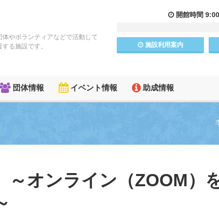
開館
時間
9:0
団体やボランティアなどで活動して
施設
利用
案内
援する施設です。
団体情報
イベント情報
助成情報
 ～オンライン（ZOOM）
～