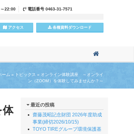
0～22:00
電話
番号
0463-31-7571
アクセス
各種資料
ダウンロード
ホーム
»
トピックス
»
オンライン体験講座 ～オンライ
ン（ZOOM）を体験してみませんか？～
最近の投稿
を体
齋藤茂昭記念財団 2026年度助成
事業(締切2026/10/15)
TOYO TIREグループ環境保護基