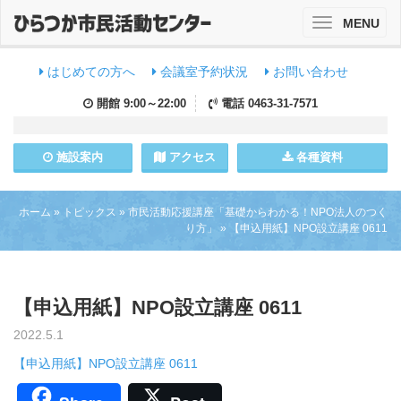
MENU
Toggle
navigation
はじめての方へ
会議室予約状況
お問い合わせ
開館
9:00～22:00
電話
0463-31-7571
施設
案内
アクセス
各種資料
ホーム
»
トピックス
»
市民活動応援講座「基礎からわかる！NPO法人のつく
り方」
»
【申込用紙】NPO設立講座 0611
【申込用紙】NPO設立講座 0611
2022.5.1
【申込用紙】NPO設立講座 0611