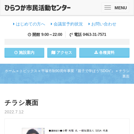
MENU
Toggle
navigation
はじめての方へ
会議室予約状況
お問い合わせ
開館
9:00～22:00
電話
0463-31-7571
施設
案内
アクセス
各種資料
ホーム
»
トピックス
»
平塚市制90周年事業『親子で学ぼう“SDGs”』
»
チラシ
裏面
チラシ裏面
2022.7.12