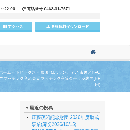
0～22:00
電話
番号
0463-31-7571
アクセス
各種資料
ダウンロード
ホーム
»
トピックス
»
集まれ!ボランティア!市民とNPO
のマッチング交流会
»
マッチング交流会チラシ表面(HP
用)
最近の投稿
齋藤茂昭記念財団 2026年度助成
事業(締切2026/10/15)