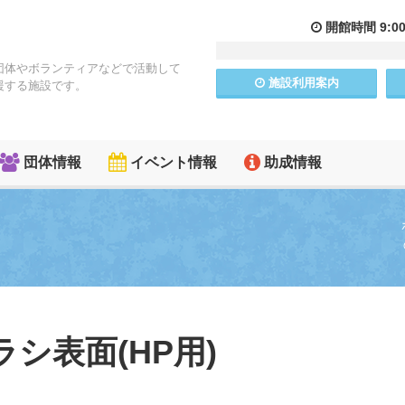
開館
時間
9:0
団体やボランティアなどで活動して
施設
利用
案内
援する施設です。
団体情報
イベント情報
助成情報
シ表面(HP用)