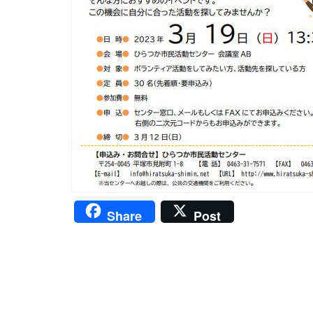
Share
Post