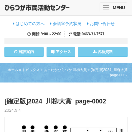
MENU
Toggle
navigation
はじめての方へ
会議室予約状況
お問い合わせ
開館
9:00～22:00
電話
0463-31-7571
施設
案内
アクセス
各種資料
ホーム
»
トピックス
»
あったかひらつか 川柳大賞
»
[確定版]2024_川柳大賞
_page-0002
[確定版]2024_川柳大賞_page-0002
2024.9.4