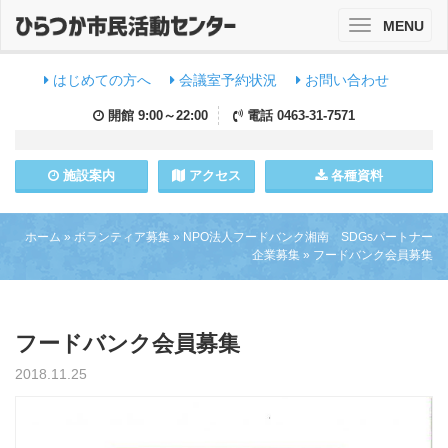
MENU
Toggle
navigation
はじめての方へ
会議室予約状況
お問い合わせ
開館
9:00～22:00
電話
0463-31-7571
施設
案内
アクセス
各種資料
ホーム
»
ボランティア募集
»
NPO法人フードバンク湘南 SDGsパートナー
企業募集
»
フードバンク会員募集
フードバンク会員募集
2018.11.25