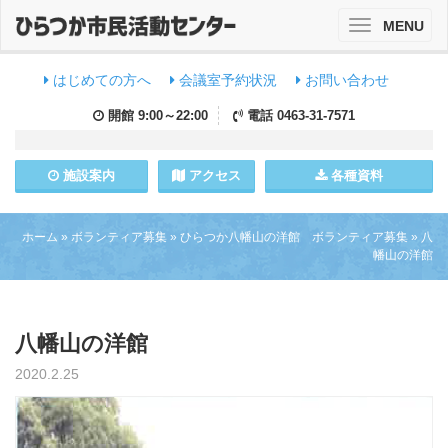
MENU
Toggle
navigation
はじめての方へ
会議室予約状況
お問い合わせ
開館
9:00～22:00
電話
0463-31-7571
施設
案内
アクセス
各種資料
ホーム
»
ボランティア募集
»
ひらつか八幡山の洋館 ボランティア募集
»
八
幡山の洋館
八幡山の洋館
2020.2.25