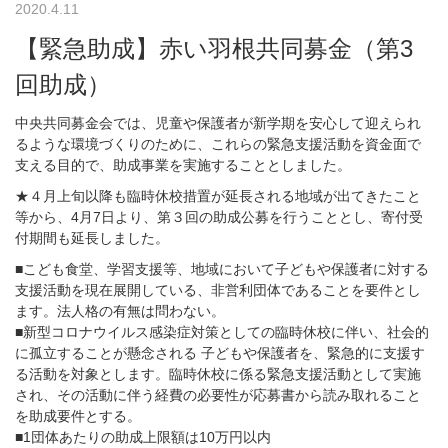
2020.4.11
【緊急助成】赤い羽根共同募金（第3
回助成）
中央共同募金会では、児童や保護者が新学期を安心して迎えられ
るような環境づくりのために、これらの緊急支援活動を資金面で
支える目的で、助成事業を実施することとしました。
★４月上旬以降も臨時休校措置が延長される地域が出てきたこと
等から、4月7日より、第３回の助成公募を行うこととし、寄付受
付期間も延長しました。
■こども食堂、学習支援等、地域において子どもや保護者に対する
支援活動を現在展開している、非営利団体であることを要件とし
ます。法人格の有無は問わない。
■新型コロナウイルス感染症対策としての臨時休校に伴い、社会的
に孤立することが懸念される 子どもや保護者を、緊急的に支援す
る活動を対象とします。臨時休校に係る緊急支援活動として実施
され、その活動に伴う経費の必要性が応募書から読み取れること
を助成要件とする。
■1団体あたりの助成上限額は10万円以内