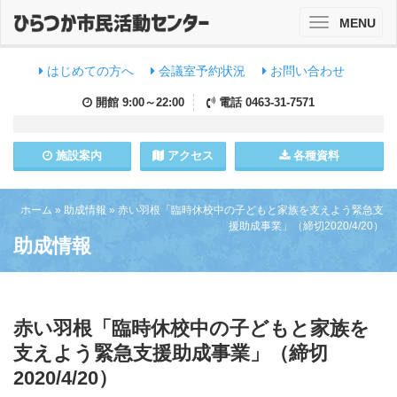
MENU
Toggle
navigation
はじめての方へ
会議室予約状況
お問い合わせ
開館
9:00～22:00
電話
0463-31-7571
施設
案内
アクセス
各種資料
ホーム
»
助成情報
»
赤い羽根「臨時休校中の子どもと家族を支えよう緊急支
援助成事業」（締切2020/4/20）
助成情報
赤い羽根「臨時休校中の子どもと家族を
支えよう緊急支援助成事業」（締切
2020/4/20）