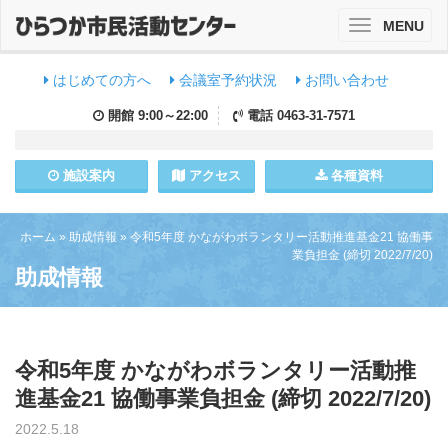
MENU
Toggle
navigation
はじめての方へ
会議室予約状況
お問い合わせ
開館
9:00～22:00
電話
0463-31-7571
施設
案内
アクセス
各種資料
ホーム
»
助成情報
»
令和5年度 かながわボランタリー活動推進基金21 協働事
業負担金 (締切 2022/7/20)
助成情報
令和5年度 かながわボランタリー活動推
進基金21 協働事業負担金 (締切 2022/7/20)
2022.5.18