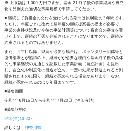
※ 上限額は 1,000 万円ですが、基金 21 終了後の事業継続や自立
化を見据えた適切な事業規模で申請してください。
■ 継続して負担金の交付を受けられる期間は原則最長３年間です。
ただし、年度ごとに改めて翌年度の継続提案書の提出が必要で、
事業の進捗状況及び今後の事業計画等について審査会の審査を受
けた上で、継続の可否が判断されることになりますので、継続が
約束されるものではありません。
また、４年目以降、継続が必要な場合は、ボランタリー団体等と
協働部署とが協議の上、継続がが必要な理由や基金終了後の具体
的な事業継続の見通しを記載した事業計画（自立計画）を提出
し、自立化や制度化の目途が立ち、一定の効果が見込まれると判
断されたものに限り、継続が認められる場合があります。なお、
継続が認められるのは５年目までです。
■募集期間
令和4年6月15日から令和4年7月20日（消印有効）
■募集説明会
6/10(金)13:30～
詳しくは、
神奈川県