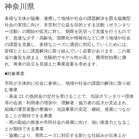
神奈川県
多様な主体が協働、連携して地域や社会の課題解決を図る協働型
社会の実現に向け、非営利で公益を目的とする活動（ボランタリ
ー活動）の開始や拡充に対し、期限を区切って支援を行うもので
す。急速な少子・高齢化、国際化や情報化などに伴う地域や社会
の課題を克服し、多様なニーズに適切に対応していくためには、
皆様とともに課題解決に取り組んでいく必要があります。この基
金の趣旨を踏まえ、先駆的でモデル性が高く、費用対効果に優
れ、将来の自立を見据えた事業提案を求めます。
■対象事業
市民が主体的に社会に参画し、地域や社会の課題の解決に取り組
む事業
・基金 21 の負担金の交付を受けることで、当該ボランタリー団体
等の会員・利用者の増加や、理解者・協力者の拡大が見込まれ、
組織の運営基盤の整備や、当該事業の安定、継続、発展につなが
ることが期待できる事業
・県の取組の推進や市民社会の発展に向け、強い推進力となるこ
とが期待できる事業
・協働により、県民ニーズに対応する新たな仕組みが出来上が