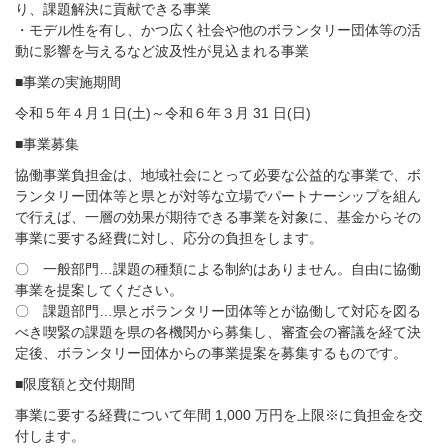
り、課題解決に貢献できる事業
・モデル性を有し、かつ広く社会や他のボランタリー団体等の活
動に影響を与えるなど波及性が見込まれる事業
■事業の実施期間
令和５年４月１日(土)～令和６年３月 31 日(日)
■事業募集
協働事業負担金は、地域社会にとって必要な公益的な事業で、ボ
ランタリー団体等と県とが対等な立場でパートナーシップを組ん
で行えば、一層の効果が期待できる事業を対象に、基金からその
事業に要する経費に対し、応分の負担をします。
〇 一般部門…課題の種類による制約はありません。自由に協働
事業を提案してください。
〇 課題部門…県とボランタリー団体等とが協働して対応を図る
べき喫緊の課題を県の各機関から募集し、審査会の審議を経て決
定後、ボランタリー団体からの事業提案を募集するものです。
■限度額と交付期間
事業に要する経費について年間 1,000 万円を上限※に負担金を交
付します。