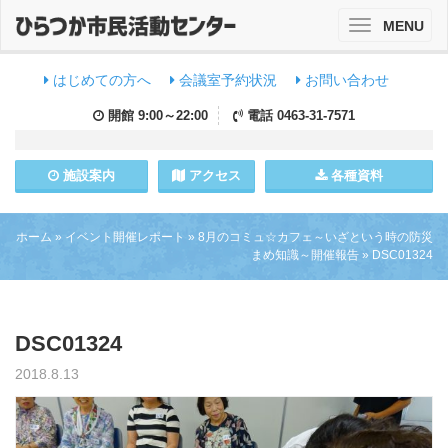
MENU
Toggle
navigation
はじめての方へ
会議室予約状況
お問い合わせ
開館
9:00～22:00
電話
0463-31-7571
施設
案内
アクセス
各種資料
ホーム
»
イベント開催レポート
»
8月のコミュ☆カフェ～いざという時の防災
まめ知識～開催報告
»
DSC01324
DSC01324
2018.8.13