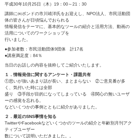
平成30年10月25日（木）19：00～21：30
講師に㈱ボンドの市川靖洋氏をお迎えし、NPO法人、市民活動団
体の皆さんが日頃悩んでおられる
情報発信をテーマに、基本的なツールの紹介と活用方法、動画の
活用についてのワークショップを
行いました。
●参加者数：市民活動団体9団体 計17名
●講座満足度：84％
当日のお話しの内容を抜粋してご紹介いたします。
１．情報発信に関するアンケート・課題共有
①思いが強いあまり話が長い、まとまらない ②ご意見番が多
く、気付いた時には全部
盛り ③手段が目的になってしまっている ④関心の無いユーザ
ーの感覚を忘れる。
などいくつかの事例とともに紹介がありました。
２．最近のSNS事情を知る
TwitterやFacebookなどいくつかのツールの紹介と年齢別月刊アク
ティブユーザー
数について説明いただきました。。