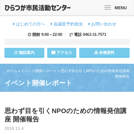
MENU
Toggle
navigation
はじめての方へ
会議室予約状況
お問い合わせ
開館
9:00～22:00
電話
0463-31-7571
施設
案内
アクセス
各種資料
ホーム
»
イベント開催レポート
»
思わず目を引くNPOのための情報発信講座
開催報告
イベント開催レポート
思わず目を引くNPOのための情報発信講
座 開催報告
2018.11.4