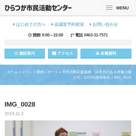
MENU
Toggle
navigation
はじめての方へ
会議室予約状況
お問い合わせ
開館
9:00～22:00
電話
0463-31-7571
施設
案内
アクセス
各種資料
ホーム
»
イベント開催レポート
»
市民活動応援講座「訴求力のある画像の撮
り方」(10/26)開催報告
»
IMG_0028
IMG_0028
2019.11.2