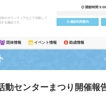
開館
時間
9:0
団体やボランティアなどで活動して
施設
利用
案内
援する施設です。
団体情報
イベント情報
助成情報
ト
民活動センターまつり開催報