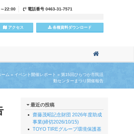
0～22:00
電話
番号
0463-31-7571
アクセス
各種資料
ダウンロード
ホーム
»
イベント開催レポート
»
第15回ひらつか市民活
動センターまつり開催報告
最近の投稿
告
齋藤茂昭記念財団 2026年度助成
事業(締切2026/10/15)
TOYO TIREグループ環境保護基