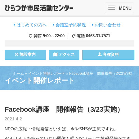
MENU
Toggle
navigation
はじめての方へ
会議室予約状況
お問い合わせ
開館
9:00～22:00
電話
0463-31-7571
施設
案内
アクセス
各種資料
ホーム
»
イベント開催レポート
»
Facebook講座 開催報告（3/23実施）
イベント開催レポート
Facebook講座 開催報告（3/23実施）
2021.4.2
NPOの広報・情報発信といえば、今やSNSが主流ですね。
Webサイトを持っていない団体も様々なツールで情報発信ができ