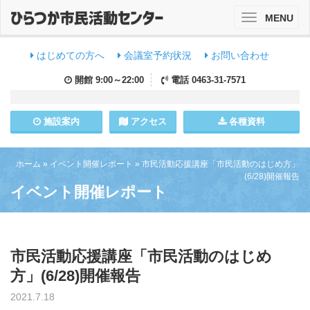
MENU
Toggle
navigation
はじめての方へ
会議室予約状況
お問い合わせ
開館
9:00～22:00
電話
0463-31-7571
施設
案内
アクセス
各種資料
ホーム
»
イベント開催レポート
»
市民活動応援講座「市民活動のはじめ方」
(6/28)開催報告
イベント開催レポート
市民活動応援講座「市民活動のはじめ
方」(6/28)開催報告
2021.7.18