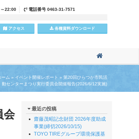
0～22:00
電話
番号
0463-31-7571
アクセス
各種資料
ダウンロード
ホーム
»
イベント開催レポート
»
第20回ひらつか市民活
動センターまつり実行委員会開催報告(2026/6/12実施)
最近の投稿
員会
齋藤茂昭記念財団 2026年度助成
事業(締切2026/10/15)
TOYO TIREグループ環境保護基