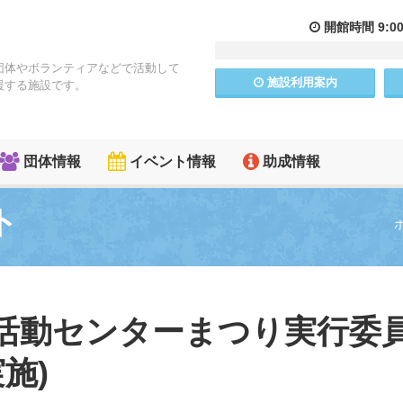
開館
時間
9:0
団体やボランティアなどで活動して
施設
利用
案内
援する施設です。
団体情報
イベント情報
助成情報
ト
民活動センターまつり実行委
実施)