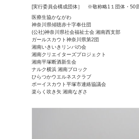
[実行委員会構成団体］ ※敬称略1１団体・50
医療生協かながわ
神奈川県傾聴赤十字奉仕団
(公社)神奈川県社会福祉士会 湘南西支部
ガールスカウト神奈川県第2団
湘南いきいきリンパの会
湘南クリエイターズプロジェクト
湘南平塚断酒新生会
ナルク横浜 湘南ブロック
ひらつかウエルネスクラブ
ボーイスカウト平塚市連絡協議会
楽らく吹き矢 湘南なぎさ