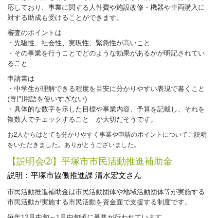
応しており、事業に関する人件費や施設改修・機器や車両購入に
対する助成も受けることができます。
審査のポイントは
・先駆性、社会性、実現性、緊急性が高いこと
・その事業を行うことでどのような効果があるかが明記されてい
ること
申請書は
・中学生が理解できる程度を目安に分かりやすい表現で書くこと
(専門用語を使いすぎない)
・具体的な数字を示した目標や事業内容、予算を記載し、それを
複数人でチェックすること が大切だそうです。
お2人からはとても分かりやすく事業や申請のポイントについてご説明
をいただきました。ありがとうございました。
【説明会➁】平塚市市民活動推進補助金
説明：平塚市協働推進課 清水宏文さん
市民活動推進補助金は市民活動団体や地域活動団体等が実施する
市民活動が実施する市民活動を資金面で支援する制度です。
毎年12月中旬～1月中旬頃に募集が行われています。