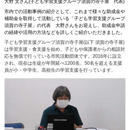
大野 文さん(子ども学習支援グループ須賀の寺子屋 代表)
市内での活動事例の紹介として、これまで様々な助成金や
補助金を取得して活動している「子ども学習支援グループ
須賀の寺子屋」の代表 大野さんをお迎えし、助成金申請
の経緯や活用の方法などを詳しくご紹介いただきました。
子ども学習支援グループ須賀の寺子屋
(
以下 須賀の寺子屋
)
は学習支援・食支援を始め、子どもや保護者からの相談対
応を無償で行っている市民活動団体です。
2016
年に設立
され、現在は生徒が年間延べ
1200
名、
50
名を超える支援
員が小・中学生、高校生の学習支援を行っています
。