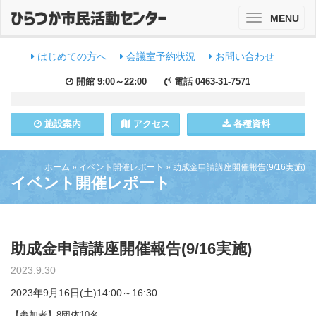
MENU
Toggle
navigation
はじめての方へ
会議室予約状況
お問い合わせ
開館
9:00～22:00
電話
0463-31-7571
施設
案内
アクセス
各種資料
ホーム
»
イベント開催レポート
»
助成金申請講座開催報告(9/16実施)
イベント開催レポート
助成金申請講座開催報告(9/16実施)
2023.9.30
2023年9月16日(土)14:00～16:30
【参加者】8団体10名