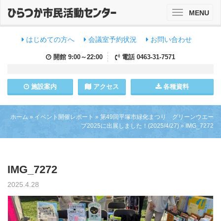
MENU
Toggle
navigation
はじめての方へ
会議室予約状況
お問い合わせ
開館
9:00～22:00
電話
0463-31-7571
施設
案内
アクセス
各種資料
ホーム
»
イベント開催レポート
»
第49回平塚市緑化まつり グリーンウエー
ブ2025に出展しました！(2025/4/27)
»
IMG_7272
IMG_7272
2025.4.28