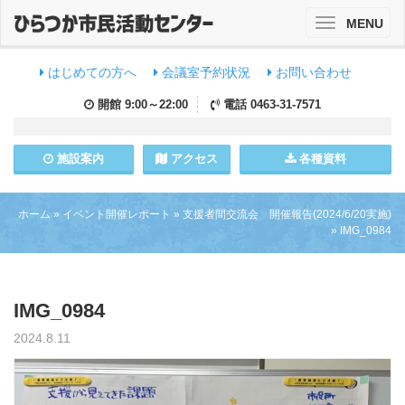
MENU
Toggle
navigation
はじめての方へ
会議室予約状況
お問い合わせ
開館
9:00～22:00
電話
0463-31-7571
施設
案内
アクセス
各種資料
ホーム
»
イベント開催レポート
»
支援者間交流会 開催報告(2024/6/20実施)
»
IMG_0984
IMG_0984
2024.8.11