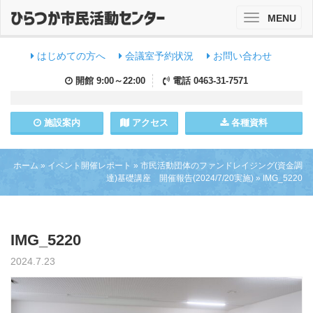
MENU
Toggle
navigation
はじめての方へ
会議室予約状況
お問い合わせ
開館
9:00～22:00
電話
0463-31-7571
施設
案内
アクセス
各種資料
ホーム
»
イベント開催レポート
»
市民活動団体のファンドレイジング(資金調
達)基礎講座 開催報告(2024/7/20実施)
»
IMG_5220
IMG_5220
2024.7.23