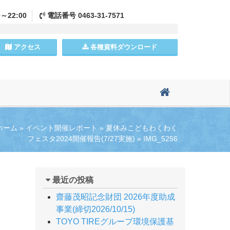
0～22:00
電話
番号
0463-31-7571
アクセス
各種資料
ダウンロード
ホーム
»
イベント開催レポート
»
夏休みこどもわくわく
フェスタ2024開催報告(7/27実施)
»
IMG_5256
最近の投稿
齋藤茂昭記念財団 2026年度助成
事業(締切2026/10/15)
TOYO TIREグループ環境保護基