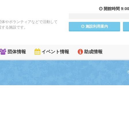
開館
時間
9:0
団体やボランティアなどで活動して
施設
利用
案内
援する施設です。
団体情報
イベント情報
助成情報