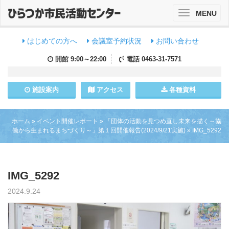
MENU
Toggle
navigation
はじめての方へ
会議室予約状況
お問い合わせ
開館
9:00～22:00
電話
0463-31-7571
施設
案内
アクセス
各種資料
ホーム
»
イベント開催レポート
»
「団体の活動を見つめ直し未来を描く～協
働から生まれるまちづくり～」第１回開催報告(2024/9/21実施)
»
IMG_5292
IMG_5292
2024.9.24