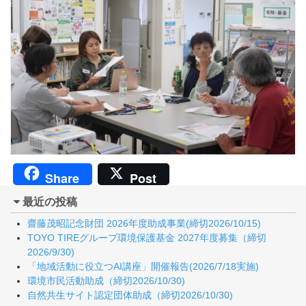
Share
Post
最近の投稿
齋藤茂昭記念財団 2026年度助成事業(締切2026/10/15)
TOYO TIREグループ環境保護基金 2027年度募集（締切
2026/9/30)
「地域活動に役立つAI講座」開催報告(2026/7/18実施)
環境市民活動助成（締切2026/10/30)
自然共生サイト認定団体助成（締切2026/10/30)