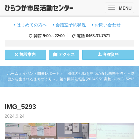
MENU
Toggle
navigation
はじめての方へ
会議室予約状況
お問い合わせ
開館
9:00～22:00
電話
0463-31-7571
施設
案内
アクセス
各種資料
ホーム
»
イベント開催レポート
»
「団体の活動を見つめ直し未来を描く～協
働から生まれるまちづくり～」第１回開催報告(2024/9/21実施)
»
IMG_5293
IMG_5293
2024.9.24