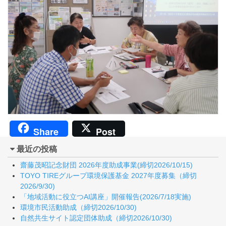
Share
Post
最近の投稿
齋藤茂昭記念財団 2026年度助成事業(締切2026/10/15)
TOYO TIREグループ環境保護基金 2027年度募集（締切
2026/9/30)
「地域活動に役立つAI講座」開催報告(2026/7/18実施)
環境市民活動助成（締切2026/10/30)
自然共生サイト認定団体助成（締切2026/10/30)