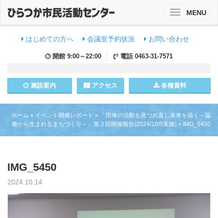
MENU
Toggle
navigation
はじめての方へ
会議室予約状況
お問い合わせ
開館
9:00～22:00
電話
0463-31-7571
施設
案内
アクセス
各種資料
ホーム
»
イベント開催レポート
»
「団体の活動を見つめ直し未来を描く～協
働から生まれるまちづくり～」第２回開催報告(2024/10/5実施)
»
IMG_5450
IMG_5450
2024.10.14