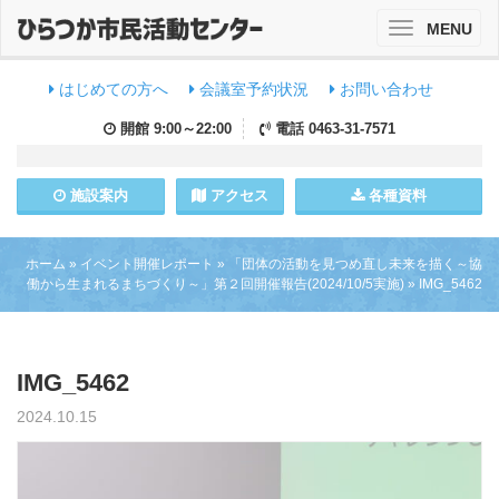
MENU
Toggle
navigation
はじめての方へ
会議室予約状況
お問い合わせ
開館
9:00～22:00
電話
0463-31-7571
施設
案内
アクセス
各種資料
ホーム
»
イベント開催レポート
»
「団体の活動を見つめ直し未来を描く～協
働から生まれるまちづくり～」第２回開催報告(2024/10/5実施)
»
IMG_5462
IMG_5462
2024.10.15