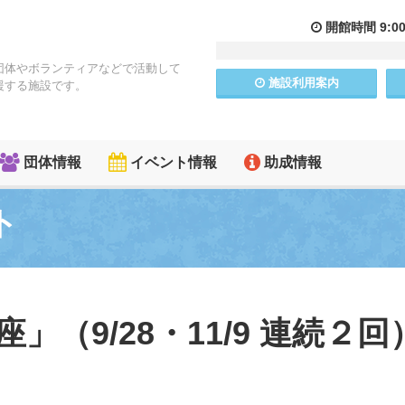
開館
時間
9:0
団体やボランティアなどで活動して
施設
利用
案内
援する施設です。
団体情報
イベント情報
助成情報
ト
」（9/28・11/9 連続２回