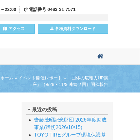
0～22:00
電話
番号
0463-31-7571
アクセス
各種資料
ダウンロード
ホーム
»
イベント開催レポート
»
「団体の広報力UP講
座」（9/28・11/9 連続２回）開催報告
最近の投稿
）
齋藤茂昭記念財団 2026年度助成
事業(締切2026/10/15)
TOYO TIREグループ環境保護基