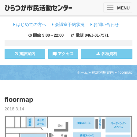
MENU
Toggle
navigation
はじめての方へ
会議室予約状況
お問い合わせ
開館
9:00～22:00
電話
0463-31-7571
施設
案内
アクセス
各種資料
ホーム
»
施設利用案内
»
floormap
floormap
2018.3.14