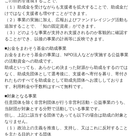
この目的を達成することで、
（１）助成金を受けながらも支援者を拡大することで、助成金だ
けではなく支援者も増やすことができます。
（２）事業の実施に加え、広報およびファンドレイジング活動も
追加することで、「知の固定資産」ができます。
（３）どのような事業が支持され支援されるのか客観的に確認す
ることができ、以後の事業の計画等に反映できます。
■お金をまわそう基金の助成事業
お金をまわそう基金の事業は、NPO法人などが実施する公益事業
の活動資金への助成です。
助成といっても、あらかじめ決まった財源から助成をするのでは
なく、助成先団体として選考後に、支援者へ寄付を募り、寄付さ
れたものすべてを助成金として助成先団体へお渡ししておりま
す。利用料金や手数料はすべて無料です。
■対象となる事業
任意団体を除く非営利団体が行う非営利活動・公益事業のうち、
当財団が対象とする分野で活動している事業です。
但し、上記に該当する団体であっても以下の場合は助成の対象と
なりません。
（１）政治上の主義を推進し、支持し、又はこれに反対すること
を主たる目的とする団体