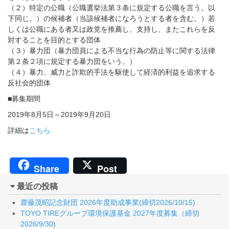
（２）特定の公職（公職選挙法第３条に規定する公職を言う。以
下同じ。）の候補者（当該候補者になろうとする者を含む。）若
しくは公職にある者又は政党を推薦し、支持し、またこれらを反
対することを目的とする団体
（３）暴力団（暴力団員による不当な行為の防止等に関する法律
第２条２項に規定する暴力団をいう。）
（４）暴力、威力と詐欺的手法を駆使して経済的利益を追求する
反社会的団体
■募集期間
2019年8月5日～2019年9月20日
詳細は
こちら
Share
Post
最近の投稿
齋藤茂昭記念財団 2026年度助成事業(締切2026/10/15)
TOYO TIREグループ環境保護基金 2027年度募集（締切
2026/9/30)