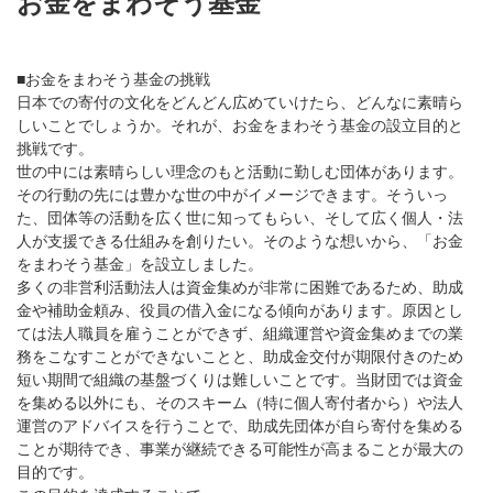
お金をまわそう基金
■お金をまわそう基金の挑戦
日本での寄付の文化をどんどん広めていけたら、どんなに素晴ら
しいことでしょうか。それが、お金をまわそう基金の設立目的と
挑戦です。
世の中には素晴らしい理念のもと活動に勤しむ団体があります。
その行動の先には豊かな世の中がイメージできます。そういっ
た、団体等の活動を広く世に知ってもらい、そして広く個人・法
人が支援できる仕組みを創りたい。そのような想いから、「お金
をまわそう基金」を設立しました。
多くの非営利活動法人は資金集めが非常に困難であるため、助成
金や補助金頼み、役員の借入金になる傾向があります。原因とし
ては法人職員を雇うことができず、組織運営や資金集めまでの業
務をこなすことができないことと、助成金交付が期限付きのため
短い期間で組織の基盤づくりは難しいことです。当財団では資金
を集める以外にも、そのスキーム（特に個人寄付者から）や法人
運営のアドバイスを行うことで、助成先団体が自ら寄付を集める
ことが期待でき、事業が継続できる可能性が高まることが最大の
目的です。