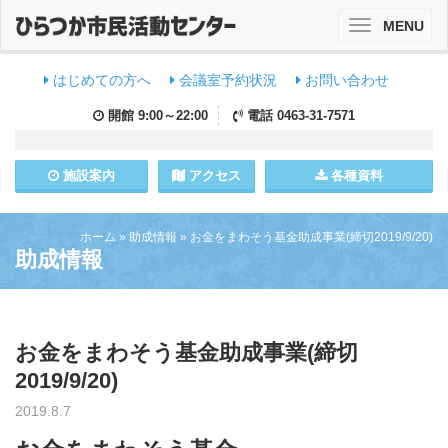
MENU
Toggle
navigation
はじめての方へ
会議室予約状況
お問い合わせ
開館
9:00～22:00
電話
0463-31-7571
施設
案内
アクセス
各種資料
ホーム
»
助成情報
»
お金をまわそう基金助成事業(締切2019/9/20)
助成情報
お金をまわそう基金助成事業(締切
2019/9/20)
2019.8.7