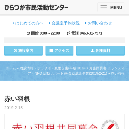
MENU
Toggle
navigation
はじめての方へ
会議室予約状況
お問い合わせ
開館
9:00～22:00
電話
0463-31-7571
施設
案内
アクセス
各種資料
ホーム
»
助成情報
»
ボラサポ・豪雨災害(平成 30 年 7 月豪雨災害 ボランティ
ア・NPO 活動サポート)募金助成金事業(2019/2/21)
»
赤い羽根
赤い羽根
2019.2.15