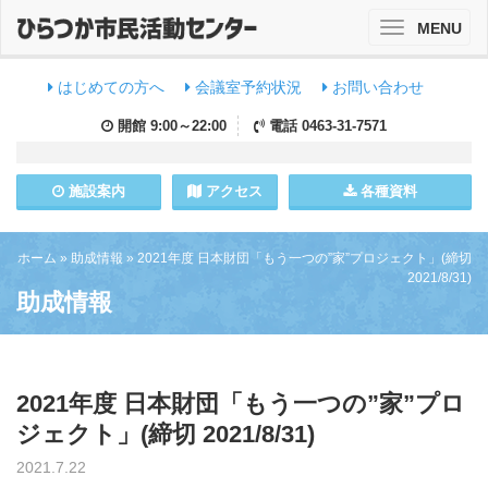
MENU
Toggle
navigation
はじめての方へ
会議室予約状況
お問い合わせ
開館
9:00～22:00
電話
0463-31-7571
施設
案内
アクセス
各種資料
ホーム
»
助成情報
»
2021年度 日本財団「もう一つの”家”プロジェクト」(締切
2021/8/31)
助成情報
2021年度 日本財団「もう一つの”家”プロ
ジェクト」(締切 2021/8/31)
2021.7.22