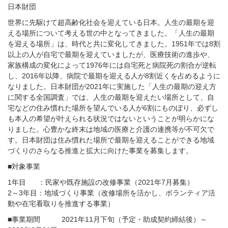
日本財団
世界に先駆けて超高齢化社会を迎えている日本。人生の最期を迎
える場所について考える世の中となってきました。「人生の最期
を迎える場所」は、時代と共に変化してきました。1951年では8割
以上の人が自宅で最期を迎えていましたが、医療技術の進歩や、
家族構成の変化によって1976年には自宅死と病院死の割合が逆転
し、2016年以降、病院で最期を迎える人が8割近くを占めるように
なりました。日本財団が2021年に実施した「人生の最期の迎え方
に関する全国調査」では、人生の最期を迎えたい場所として、自
宅などの住み慣れた場所を望んでいる人が6割にものぼり、必ずし
も本人の希望が叶えられる状況ではないということが明らかにな
りました。心豊かな終末は地域の医療と介護の連携等が不可欠で
す。日本財団は住み慣れた場所で最期を迎えることができる地域
づくりのさらなる推進と拡大に向けた事業を募集します。
■対象事業
1年目 ：民家や既存施設の改修事業（2021年7月募集）
2～3年目：地域づくり事業（改修場所を活かし、ボランティア活
動や在宅看取りを推進する事業）
■事業期間 2021年11月下旬（予定・助成契約締結後）～