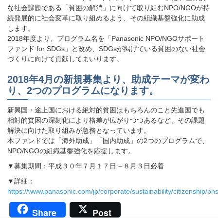
な社会課題である「貧困の解消」に向けて取り組むNPO/NGOが持
続発展的に社会変革に取り組めるよう、その組織基盤強化に助成
します。
2018年度より、プログラム名を「Panasonic NPO/NGOサポート
ファンド for SDGs」と改め、SDGsが掲げている貧困のない社会
づくりに向けて貢献してまいります。
2018年4月の新規募集より、助成テーマが変わ
り、2つのプログラムになります。
新興国・途上国における絶対的貧困はもちろんのこと先進国でも
相対的貧困の深刻化により格差が広がりつつあるなど、その課題
解決に向けた取り組みが急務となっています。
本ファンドでは「海外助成」「国内助成」の2つのプログラムで、
NPO/NGOの組織基盤強化を応援します。
▼募集期間：平成３０年７月１７日～８月３日必着
▼詳細：
https://www.panasonic.com/jp/corporate/sustainability/citizenship/
Share
Post