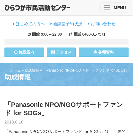
MENU
Toggle
navigation
はじめての方へ
会議室予約状況
お問い合わせ
開館
9:00～22:00
電話
0463-31-7571
施設
案内
アクセス
各種資料
ホーム
»
助成情報
»
「Panasonic NPO/NGOサポートファンド for SDGs」
助成情報
「Panasonic NPO/NGOサポートファン
ド for SDGs」
2018.6.16
「Panasonic NPO/NGOサポートファンド for SDGs」は、世界的