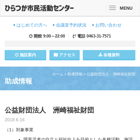
MENU
Toggle
navigation
はじめての方へ
会議室予約状況
お問い合わせ
開館
9:00～22:00
電話
0463-31-7571
施設
案内
アクセス
各種資料
ホーム
»
助成情報
»
公益財団法人 洲崎福祉財団
助成情報
公益財団法人 洲崎福祉財団
2018.6.16
（1）対象事業
障害児者の自立と福祉向上を目的とした各種活動、施設