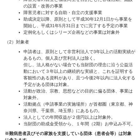
の設置・改善の事業
障害児者に対する自助・自立の支援事業
助成決定以降、原則として平成30年12月1日から事業を
開始し、平成31年5月31日までに完了する予定の事業
定例化もしくはシリーズ企画などの事業は対象外
（2）対象者
申請者は、原則として非営利法人で3年以上の活動実績が
あるもの。個人及び営利法人は除く。
但し、法人格がない場合でも当財団の理念に沿う公益活
動において３年以上の継続的な実績と、これを証明する
客観性のある資料があり、且つ今後2年以内に法人化する
予定がある団体は対象。
活動が政治、宗教、思想などの目的に偏る団体、事業は
対象外。
活動拠点（申請事業の実施場所）が首都圏（東京都、神
奈川県、千葉県、埼玉県）にあるもの。
法人としての年間収益が
２億円以上は対象外
。
当財団の助成金受領から、１年間（2期）お申込み不可。
※難病患者及びその家族を支援している団体（患者会等）は対象