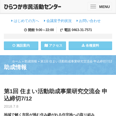
MENU
Toggle
navigation
はじめての方へ
会議室予約状況
お問い合わせ
開館
9:00～22:00
電話
0463-31-7571
施設
案内
アクセス
各種資料
ホーム
»
助成情報
»
第1回 住まい活動助成事業研究交流会 申込締切7/12
助成情報
第1回 住まい活動助成事業研究交流会 申
込締切7/12
2018.7.8
地域で解く市民が挑む住み継がれる住宅地への取り組み