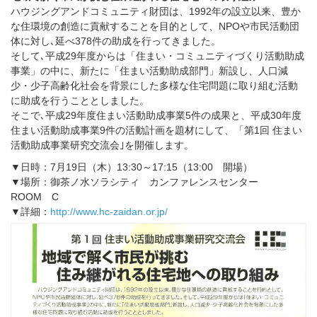
ハウジングアンドコミュニティ財団は、1992年の設立以来、豊か
な住環境の創造に貢献することを目的として、NPOや市民活動団
体に対し､延べ378件の助成を行ってきました。
そして､平成29年度からは「住まい・コミュニティづくり活動助成
事業」の中に、新たに「住まい活動助成部門」新設し、人口減
少・少子高齢化社会を背景にした多様な住宅問題に取り組む活動
に助成を行うこととしました。
そこで､平成29年度住まい活動助成事業5件の成果と、平成30年度
住まい活動助成事業9件の活動計画を題材にして、「第1回 住まい
活動助成事業研究交流会｣を開催します。
▼日時：7月19日（木）13:30～17:15（13:00 開場）
▼場所：御茶ノ水ソラシティ カンファレンスセンター
ROOM C
▼詳細：
http://www.hc-zaidan.or.jp/