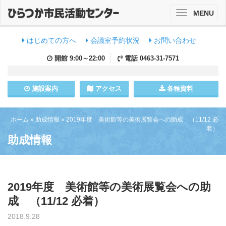
MENU
Toggle
navigation
はじめての方へ
会議室予約状況
お問い合わせ
開館
9:00～22:00
電話
0463-31-7571
施設
案内
アクセス
各種資料
ホーム
»
助成情報
»
2019年度 美術館等の美術展覧会への助成 （11/12 必
着）
助成情報
2019年度 美術館等の美術展覧会への助
成 （11/12 必着）
2018.9.28