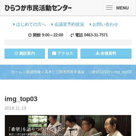
MENU
Toggle
navigation
はじめての方へ
会議室予約状況
お問い合わせ
開館
9:00～22:00
電話
0463-31-7571
施設
案内
アクセス
各種資料
ホーム
»
助成情報
»
高木仁三郎市民科学基金 （締切12/10)
»
img_top03
img_top03
2018.11.13