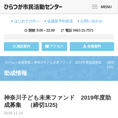
MENU
Toggle
navigation
はじめての方へ
会議室予約状況
お問い合わせ
開館
9:00～22:00
電話
0463-31-7571
施設
案内
アクセス
各種資料
ホーム
»
助成情報
»
神奈川子ども未来ファンド 2019年度助成募集 （締切
1/25)
助成情報
神奈川子ども未来ファンド 2019年度助
成募集 （締切1/25)
2018.11.14