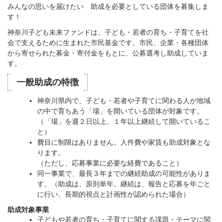
みんなの思いを届けたい 助成を必要としている団体を募集しま
す！
神奈川子ども未来ファンドは、子ども・若者の育ち・子育てを社
会で支えるために生まれた市民基金です。市民、企業・各種団体
から寄せられた募金・寄付金をもとに、公募選考し助成していま
す。
一般助成の特徴
神奈川県内で、子ども・若者や子育てに関わる人が地域
の中で育ちあう「場」を開いている団体が対象です。
（「場」を週２日以上、１年以上継続して開いているこ
と）
費目に制限はありません。人件費や家賃も助成対象とな
ります。
（ただし、応募事業に必要な経費であること）
同一事業で、最長３年までの継続助成の可能性がありま
す。（助成は、原則単年。継続は、報告と応募を年ごと
に行い、長期的視点と計画性が認められた場合）
助成対象事業
子どもや若者の育ち・子育てに関する課題・テーマに関