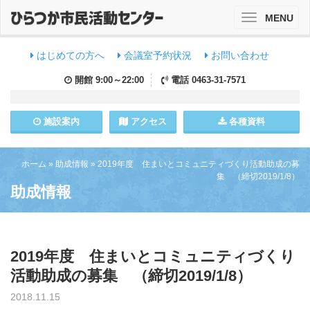
MENU
Toggle
navigation
はじめての方へ
会議室予約状況
お問い合わせ
開館
9:00～22:00
電話
0463-31-7571
施設
案内
アクセス
各種資料
ホーム
»
助成情報
»
2019年度 住まいとコミュニティづくり活動助成の募
集 （締切2019/1/8）
助成情報
2019年度 住まいとコミュニティづくり
活動助成の募集 （締切2019/1/8）
2018.11.15