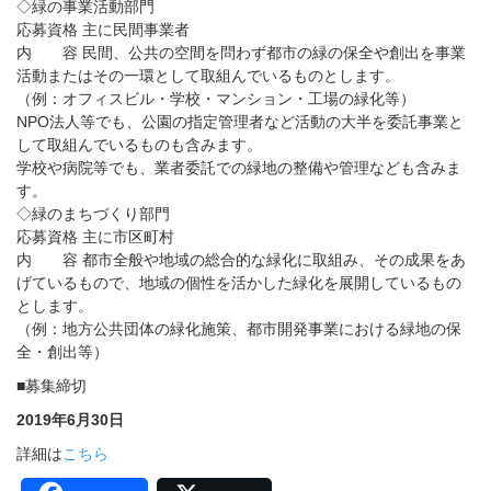
◇緑の事業活動部門
応募資格 主に民間事業者
内 容 民間、公共の空間を問わず都市の緑の保全や創出を事業
活動またはその一環として取組んでいるものとします。
（例：オフィスビル・学校・マンション・工場の緑化等）
NPO法人等でも、公園の指定管理者など活動の大半を委託事業と
して取組んでいるものも含みます。
学校や病院等でも、業者委託での緑地の整備や管理なども含みま
す。
◇緑のまちづくり部門
応募資格 主に市区町村
内 容 都市全般や地域の総合的な緑化に取組み、その成果をあ
げているもので、地域の個性を活かした緑化を展開しているもの
とします。
（例：地方公共団体の緑化施策、都市開発事業における緑地の保
全・創出等）
■募集締切
2019年6月30日
詳細は
こちら