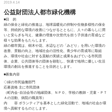
2019.4.14
公益財団法人都市緑化機構
■目 的
緑の保全と緑化の推進は、地球温暖化の抑制や生物多様性の保全
等、持続的な環境の改善につながるとともに、人々の暮らしに潤
いと安らぎを与え、健康の増進や次世代を担う子供達の育成など
様々な効果をもたらします。
緑の都市賞は、樹木や花、水辺などの「みどり」を用いた環境の
改善、景観の向上、地域社会の活性化、青少年の育成等に取組
み、環境や社会に対する貢献の実績と成果をあげている市民団
体、企業、公共団体等の団体を顕彰し、快適で地球に優しい生活
環境の創出を推進することを目的とします。
■募集内容
◇緑の市民協働部門
応募資格 主に市民団体
（町内会･自治会等の地縁団体、ＮＰＯ、学校の教師・児童・ＰＴ
Ａの活動、病院の職員等）
内 容 ボランティアを基本とした緑化活動で、地域の社会か環
境へ貢献するものとします。