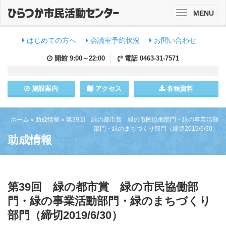
MENU
Toggle
navigation
はじめての方へ
会議室予約状況
お問い合わせ
開館
9:00～22:00
電話
0463-31-7571
施設
案内
アクセス
各種資料
ホーム
»
助成情報
»
第39回 緑の都市賞 緑の市民協働部門・緑の事業活動
部門・緑のまちづくり部門（締切2019/6/30）
助成情報
第39回 緑の都市賞 緑の市民協働部
門・緑の事業活動部門・緑のまちづくり
部門（締切2019/6/30）