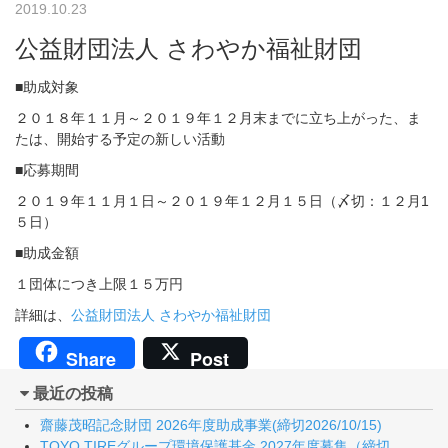
2019.10.23
公益財団法人 さわやか福祉財団
■助成対象
２０１８年１１月～２０１９年１２月末までに立ち上がった、ま
たは、開始する予定の新しい活動
■応募期間
２０１９年１１月１日～２０１９年１２月１５日（〆切：１２月1
５日）
■助成金額
１団体につき上限１５万円
詳細は、
公益財団法人 さわやか福祉財団
Share
Post
最近の投稿
齋藤茂昭記念財団 2026年度助成事業(締切2026/10/15)
TOYO TIREグループ環境保護基金 2027年度募集（締切