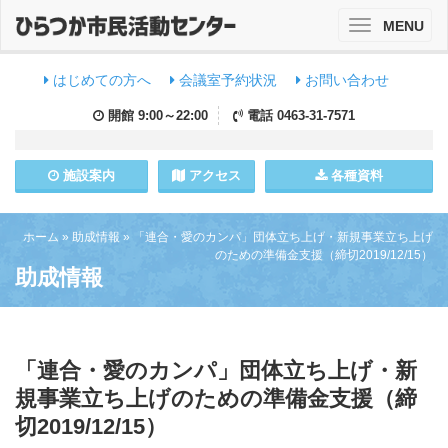
MENU
Toggle
navigation
はじめての方へ
会議室予約状況
お問い合わせ
開館
9:00～22:00
電話
0463-31-7571
施設
案内
アクセス
各種資料
ホーム
»
助成情報
»
「連合・愛のカンパ」団体立ち上げ・新規事業立ち上げ
のための準備金支援（締切2019/12/15）
助成情報
「連合・愛のカンパ」団体立ち上げ・新
規事業立ち上げのための準備金支援（締
切2019/12/15）