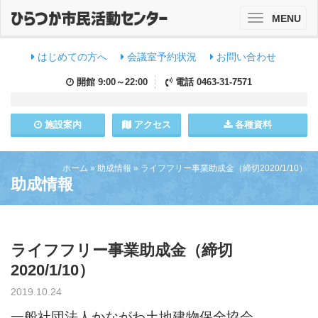
MENU
Toggle
navigation
はじめての方へ
会議室予約状況
お問い合わせ
開館
9:00～22:00
電話
0463-31-7571
施設
案内
アクセス
各種資料
ホーム
»
助成情報
»
ライフフリー事業助成金（締切2020/1/10）
助成情報
ライフフリー事業助成金（締切
2020/1/10）
2019.10.24
一般社団法人かながわ土地建物保全協会