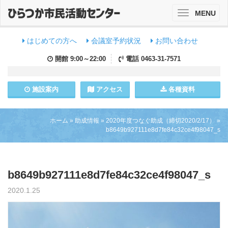
MENU
Toggle
navigation
はじめての方へ
会議室予約状況
お問い合わせ
開館
9:00～22:00
電話
0463-31-7571
施設
案内
アクセス
各種資料
ホーム
»
助成情報
»
2020年度つなぐ助成（締切2020/2/17）
»
b8649b927111e8d7fe84c32ce4f98047_s
b8649b927111e8d7fe84c32ce4f98047_s
2020.1.25