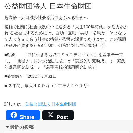
公益財団法人 日本生命財団
超高齢・人口減少社会を活力あふれる社会へ
複雑で困難な社会状況の中で迎える「人生100年時代」を活力あふ
れ る社会にするためには、自助・互助・共助・公助が一体となっ
て人々を支え合う社会の構築が喫緊の課題であります。 この課題
の解決に資するために活動、研究に対して助成を行う。
■対象 「共に生きる地域コミュニティづくり」を基本テーマ
に、「地域チャレンジ活動助成」と「実践的研究助成」（「実践
的課題研究助成」、「若手実践的課題研究助成」）
■募集締切 2020年5月31日
■ ２年間、最大４００万（１年最大２００万）
詳しくは、
公益財団法人 日本生命財団
Share
Post
最近の投稿