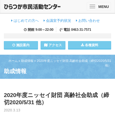
MENU
Toggle
navigation
はじめての方へ
会議室予約状況
お問い合わせ
開館
9:00～22:00
電話
0463-31-7571
施設
案内
アクセス
各種資料
ホーム
»
助成情報
»
2020年度ニッセイ財団 高齢社会助成（締切2020/5/31
他）
助成情報
2020年度ニッセイ財団 高齢社会助成（締
切2020/5/31 他）
2020.3.13