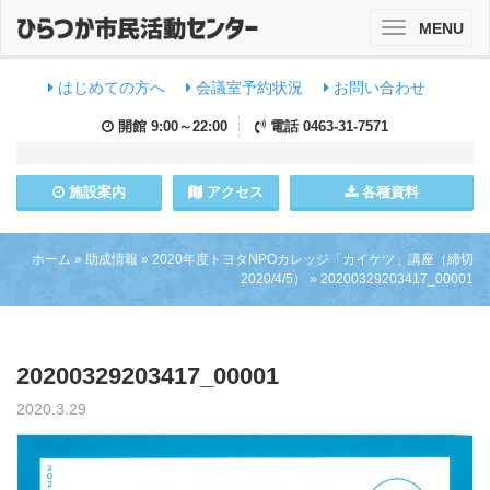
MENU
Toggle
navigation
はじめての方へ
会議室予約状況
お問い合わせ
開館
9:00～22:00
電話
0463-31-7571
施設
案内
アクセス
各種資料
ホーム
»
助成情報
»
2020年度トヨタNPOカレッジ「カイケツ」講座（締切
2020/4/5）
»
20200329203417_00001
20200329203417_00001
2020.3.29